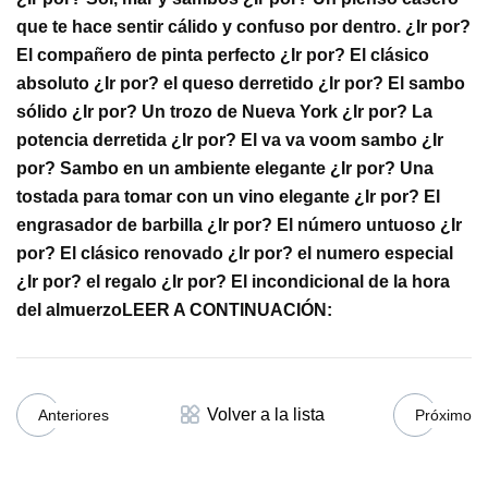
que te hace sentir cálido y confuso por dentro.
¿Ir por?
El compañero de pinta perfecto
¿Ir por? El clásico
absoluto
¿Ir por? el queso derretido
¿Ir por? El sambo
sólido
¿Ir por? Un trozo de Nueva York
¿Ir por? La
potencia derretida
¿Ir por? El va va voom sambo
¿Ir
por? Sambo en un ambiente elegante
¿Ir por? Una
tostada para tomar con un vino elegante
¿Ir por? El
engrasador de barbilla
¿Ir por? El número untuoso
¿Ir
por? El clásico renovado
¿Ir por? el numero especial
¿Ir por? el regalo
¿Ir por? El incondicional de la hora
del almuerzo
LEER A CONTINUACIÓN:
Volver a la lista
Anteriores
Próximo