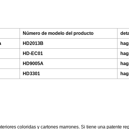
Número de modelo del producto
deta
a
HD2013B
hag
HD-EC01
hag
HD9005A
hag
HD3301
hag
riores coloridas y cartones marrones. Si tiene una patente reg