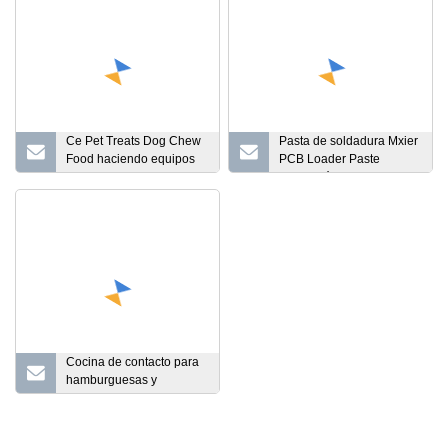
Ce Pet Treats Dog Chew
Pasta de soldadura Mxier
Food haciendo equipos
PCB Loader Paste
de procesamiento
Inspección de impresora
Cocina de contacto para
hamburguesas y
hamburguesas de uso
industrial con alta
capacidad