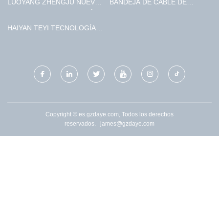
LUOYANG ZHENGJU NUEVO
BANDEJA DE CABLE DE
MATERIALES TECNOLOGÍA
FIBRA PORTADOR DE CABLE
CO., LIMITADO.
MUESTRA GRATIS
HAIYAN TEYI TECNOLOGÍA
INTELIGENTE CO., LTD.
Copyright © es.gzdaye.com, Todos los derechos
reservados.
james@gzdaye.com