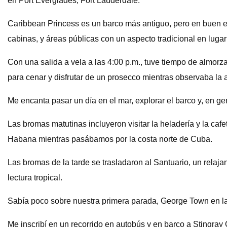
en Port Everglades, Fort Lauderdale.
Caribbean Princess es un barco más antiguo, pero en buen es
cabinas, y áreas públicas con un aspecto tradicional en lug
Con una salida a vela a las 4:00 p.m., tuve tiempo de almorza
para cenar y disfrutar de un prosecco mientras observaba la
Me encanta pasar un día en el mar, explorar el barco y, en ge
Las bromas matutinas incluyeron visitar la heladería y la caf
Habana mientras pasábamos por la costa norte de Cuba.
Las bromas de la tarde se trasladaron al Santuario, un relaja
lectura tropical.
Sabía poco sobre nuestra primera parada, George Town en las
Me inscribí en un recorrido en autobús y en barco a Stingra