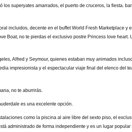
ió los superyates amarrados, el puerto de cruceros, la fiesta. ba
al incluidos, decente en el buffet World Fresh Marketplace y ex
 Boat, no te pierdas el exclusivo postre Princess love heart. U
 Ángeles, Alfred y Seymour, quienes estaban muy animados inclu
a impresionista y el espectacular viaje final del elenco del t
na, no te aburrirás.
Lauderdale es una excelente opción.
alaciones como la piscina al aire libre del sexto piso, el exclus
stá administrado de forma independiente y es un lugar popular 