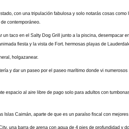
tado, con una tripulación fabulosa y solo notarás cosas como l
ar de contemporáneo.
r un taco en el Salty Dog Grill junto a la piscina, desempacar 
 animada fiesta y la vista de Fort. hermosas playas de Lauderd
neral, holgazanear.
etería y dar un paseo por el paseo marítimo donde vi numerosos 
nte espacio al aire libre de pago solo para adultos con tumbonas
 Islas Caimán, aparte de que es un paraíso fiscal con mejores
y City, una barra de arena con agua de 4 pies de profundidad y