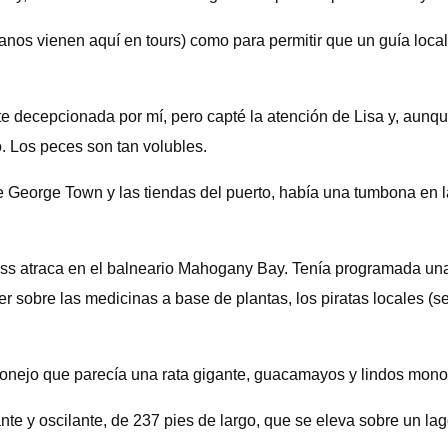
os vienen aquí en tours) como para permitir que un guía loca
 decepcionada por mí, pero capté la atención de Lisa y, aunqu
 Los peces son tan volubles.
e George Town y las tiendas del puerto, había una tumbona en l
ess atraca en el balneario Mahogany Bay. Tenía programada una v
sobre las medicinas a base de plantas, los piratas locales (se 
 conejo que parecía una rata gigante, guacamayos y lindos mon
e y oscilante, de 237 pies de largo, que se eleva sobre un lago.