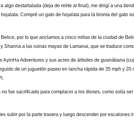
 algo destartalada (deja de reírte al final), me dirigí a una tie
e hojalata. Compré un gato de hojalata para la broma del gato s
 Belice, por lo que anclamos a cinco millas de la ciudad de B
a y Shanna a las ruinas mayas de Lamanai, que se traduce como 
o AyinHa Adventures y sus acres de árboles de guanábana (cuya
seguido de un juguetón paseo en lancha rápida de 35 mph y 20 
I.
no fue sacrificado para complacer a los dioses, como solía ser 
des subir por la parte trasera y luego descender por escalones