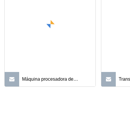
de papel para el
de f
almuerzo/taza/bolsa/plato, Kfc,
pomad
Macdonald's Fast Food/Pizza
Medicine Box Folder
Gluer/Haciendo la máquina
Máquina procesadora de
Trans
formadora
albóndigas de alta calidad
de ca
la lí
alime