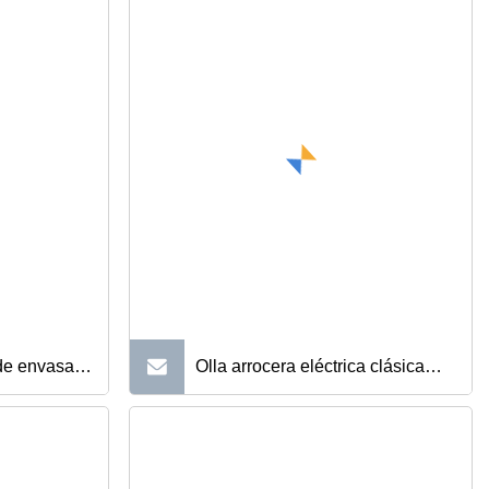
de envasado
Olla arrocera eléctrica clásica
sterior de
OEM de lujo Ume Kitchenware
las de
1,8 L plateada y negra con