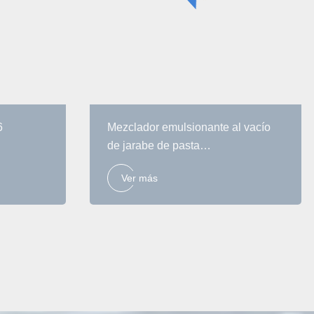
6
Mezclador emulsionante al vacío
de jarabe de pasta
sa/caja
homogeneizador inferior, máquina
Ver más
de farmacia homogeneizadora de
 Kfc,
pomada de crema cosmética y gel
izza
na