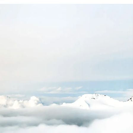
uridad de
aprobada
+
200