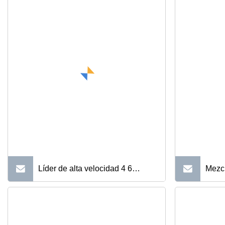
Líder de alta velocidad 4 6
Mezcl
esquinas
de ja
hamburguesa/hamburguesa/caja
homog