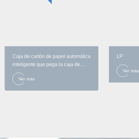
Caja de cartón de papel automática
LP
inteligente que pega la caja de
Ver má
pizza de mariscos formando 4 6
Ver más
esquinas con función de sistema
de memoria Carpeta encoladora
máquina encoladora plegable
(1100XL)