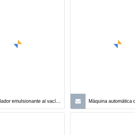
ador emulsionante al vacío
Máquina automática 
rabe de pasta
de flujo de sellado po
eneizador inferior, máquina
galletas pequeñas/bo