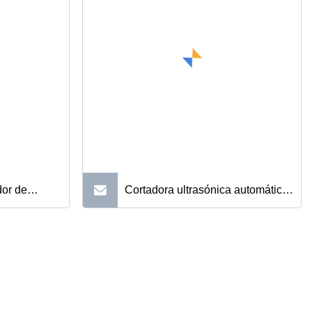
sa
función de cocción al vapor
CE/CB/CCC
dor de
Cortadora ultrasónica automática
 recién
de pasteles de carne, cortador de
asta para
pastel de queso, máquina
r
cortadora de pan