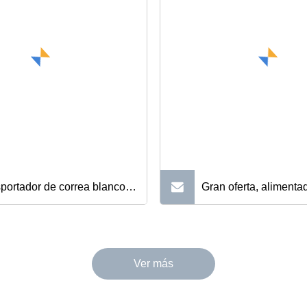
armacia homogeneizadora de
pescado/bolas de ma
a de crema cosmética y gel
congeladas
portador de correa blanco
Gran oferta, alimenta
lidad alimentaria utilizado en
biberones para bebés
nea de producción de
nacidos, botella de p
Ver más
ntos
beber infantil de Colo